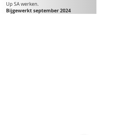
Up SA werken.
Bijgewerkt september 2024
Clean-Up Facilities SA/NV
Esplanade 1, b21
1020 Brussel
02 771 51 17
coordination@clean-up.be
BTW: BE
0467.579.491
Clean-Up SA/NV
Parc Industriel, 26
1440 Wauthier-Braine
02 384 98 76
info@clean-up.be
BTW: BE
0434.780.328