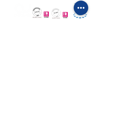
ASBU - UGBN
Clean-Up Services SRL/BV
Esplanade 1, b21
1020 Brussel
02 747 21 60
office@clean-up.be
BTW: BE
0841.474.802