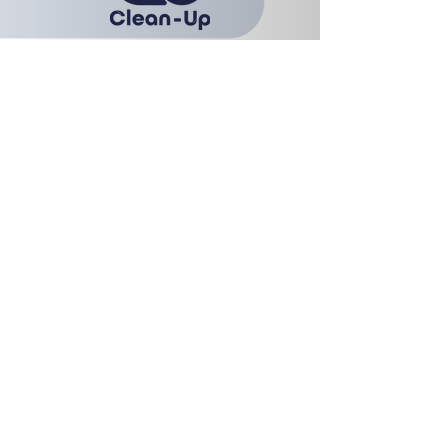
Clean-Up Facilities SA/NV
Esplanade 1, b21
1020 Brussel
02 771 51 17
coordination@clean-up.be
BTW: BE
0467.579.491
Clean-Up SA/NV
Parc Industriel, 26
1440 Wauthier-Braine
02 384 98 76
info@clean-up.be
BTW: BE
0434.780.328