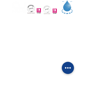
ASBU - UGBN
Clean-Up Services SRL/BV
Esplanade 1, b21
1020 Brussel
02 747 21 60
office@clean-up.be
BTW: BE
0841.474.802
Een groep experts in agemene en